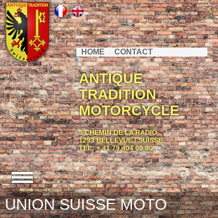
HOME
CONTACT
ANTIQUE
TRADITION
MOTORCYCLE
5 CHEMIN DE LA RADIO
1293 BELLEVUE / SUISSE
TEL: + 41 79 404 09 90
UNION SUISSE MOTO