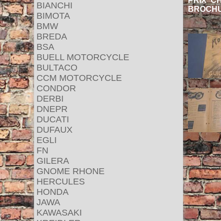
PRIX C
BIANCHI
BROCHU
BIMOTA
BMW
BREDA
BSA
BUELL MOTORCYCLE
BULTACO
CCM MOTORCYCLE
CONDOR
DERBI
DNEPR
DUCATI
DUFAUX
EGLI
FN
GILERA
GNOME RHONE
HERCULES
HONDA
JAWA
KAWASAKI