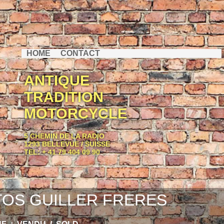
HOME
CONTACT
ANTIQUE
TRADITION
MOTORCYCLE
5 CHEMIN DE LA RADIO
1293 BELLEVUE / SUISSE
TEL: + 41 79 404 09 90
OS GUILLER FRERES