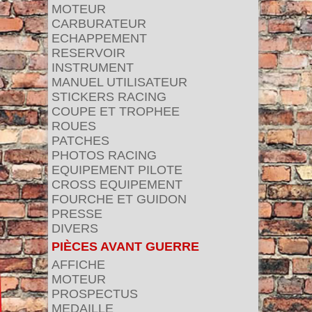
MOTEUR
CARBURATEUR
ECHAPPEMENT
RESERVOIR
INSTRUMENT
MANUEL UTILISATEUR
STICKERS RACING
COUPE ET TROPHEE
ROUES
PATCHES
PHOTOS RACING
EQUIPEMENT PILOTE
CROSS EQUIPEMENT
FOURCHE ET GUIDON
PRESSE
DIVERS
PIÈCES AVANT GUERRE
AFFICHE
MOTEUR
PROSPECTUS
MEDAILLE