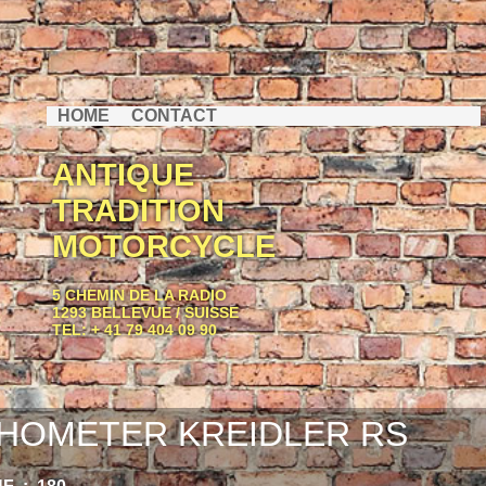
HOME
CONTACT
ANTIQUE
TRADITION
MOTORCYCLE
5 CHEMIN DE LA RADIO
1293 BELLEVUE / SUISSE
TEL: + 41 79 404 09 90
HOMETER KREIDLER RS