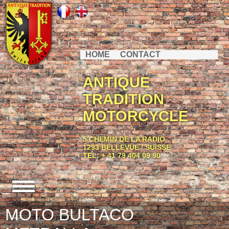
HOME
CONTACT
ANTIQUE
TRADITION
MOTORCYCLE
5 CHEMIN DE LA RADIO
1293 BELLEVUE / SUISSE
TEL: + 41 79 404 09 90
MOTO BULTACO