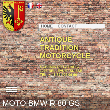
HOME
CONTACT
ANTIQUE
TRADITION
MOTORCYCLE
5 CHEMIN DE LA RADIO
1293 BELLEVUE / SUISSE
TEL: + 41 79 404 09 90
MOTO BMW R 80 GS.