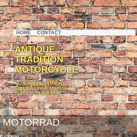
HOME
CONTACT
ANTIQUE
TRADITION
MOTORCYCLE
5 CHEMIN DE LA RADIO
1293 BELLEVUE / SUISSE
TEL: + 41 79 404 09 90
 MOTORRAD