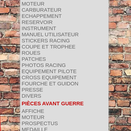
MOTEUR
CARBURATEUR
ECHAPPEMENT
RESERVOIR
INSTRUMENT
MANUEL UTILISATEUR
STICKERS RACING
COUPE ET TROPHEE
ROUES
PATCHES
PHOTOS RACING
EQUIPEMENT PILOTE
CROSS EQUIPEMENT
FOURCHE ET GUIDON
PRESSE
DIVERS
PIÈCES AVANT GUERRE
AFFICHE
MOTEUR
PROSPECTUS
MEDAILLE