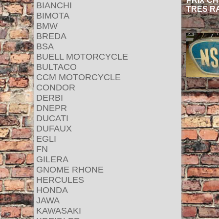
PRIX CHF
BIANCHI
TRES R
BIMOTA
BMW
BREDA
BSA
BUELL MOTORCYCLE
BULTACO
CCM MOTORCYCLE
CONDOR
DERBI
DNEPR
DUCATI
DUFAUX
EGLI
FN
GILERA
GNOME RHONE
HERCULES
HONDA
JAWA
KAWASAKI