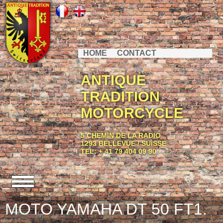
HOME
CONTACT
ANTIQUE
TRADITION
MOTORCYCLE
5 CHEMIN DE LA RADIO
1293 BELLEVUE / SUISSE
TEL: + 41 79 404 09 90
MOTO YAMAHA DT 50 FT1.