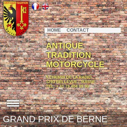
HOME
CONTACT
ANTIQUE
TRADITION
MOTORCYCLE
5 CHEMIN DE LA RADIO
1293 BELLEVUE / SUISSE
TEL: + 41 79 404 09 90
GRAND PRIX DE BERNE