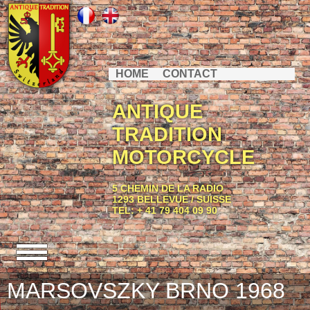
HOME
CONTACT
ANTIQUE
TRADITION
MOTORCYCLE
5 CHEMIN DE LA RADIO
1293 BELLEVUE / SUISSE
TEL: + 41 79 404 09 90
MARSOVSZKY BRNO 1968