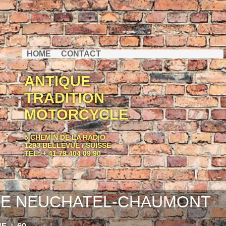
HOME
CONTACT
ANTIQUE
TRADITION
MOTORCYCLE
5 CHEMIN DE LA RADIO
1293 BELLEVUE / SUISSE
TEL: + 41 79 404 09 90
E NEUCHATEL-CHAUMONT