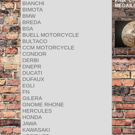
PRIX CH
BIANCHI
MEDAIL
BIMOTA
BMW
BREDA
BSA
BUELL MOTORCYCLE
BULTACO
CCM MOTORCYCLE
CONDOR
DERBI
DNEPR
DUCATI
DUFAUX
EGLI
FN
GILERA
GNOME RHONE
HERCULES
HONDA
JAWA
KAWASAKI