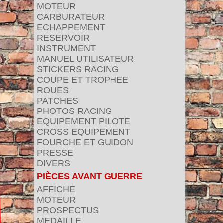
MOTEUR
CARBURATEUR
ECHAPPEMENT
RESERVOIR
INSTRUMENT
MANUEL UTILISATEUR
STICKERS RACING
COUPE ET TROPHEE
ROUES
PATCHES
PHOTOS RACING
EQUIPEMENT PILOTE
CROSS EQUIPEMENT
FOURCHE ET GUIDON
PRESSE
DIVERS
PIÈCES AVANT GUERRE
AFFICHE
MOTEUR
PROSPECTUS
MEDAILLE