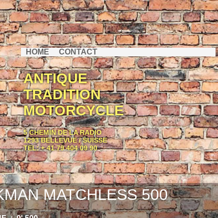
HOME
CONTACT
ANTIQUE
TRADITION
MOTORCYCLE
5 CHEMIN DE LA RADIO
1293 BELLEVUE / SUISSE
TEL: + 41 79 404 09 90
KMAN MATCHLESS 500