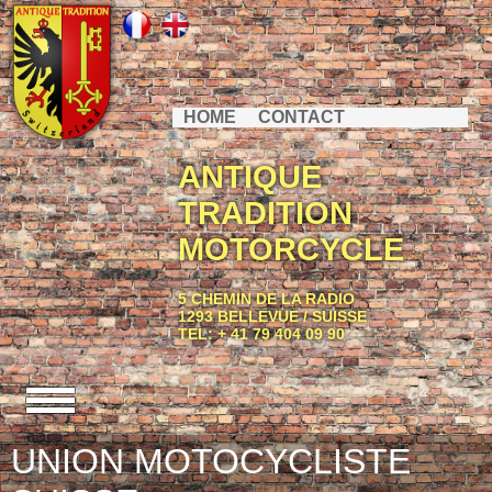
HOME
CONTACT
ANTIQUE
TRADITION
MOTORCYCLE
5 CHEMIN DE LA RADIO
1293 BELLEVUE / SUISSE
TEL: + 41 79 404 09 90
UNION MOTOCYCLISTE