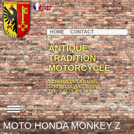
HOME
CONTACT
ANTIQUE
TRADITION
MOTORCYCLE
5 CHEMIN DE LA RADIO
1293 BELLEVUE / SUISSE
TEL: + 41 79 404 09 90
MOTO HONDA MONKEY Z