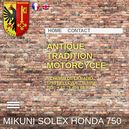
HOME
CONTACT
ANTIQUE
TRADITION
MOTORCYCLE
5 CHEMIN DE LA RADIO
1293 BELLEVUE / SUISSE
TEL: + 41 79 404 09 90
MIKUNI SOLEX HONDA 750