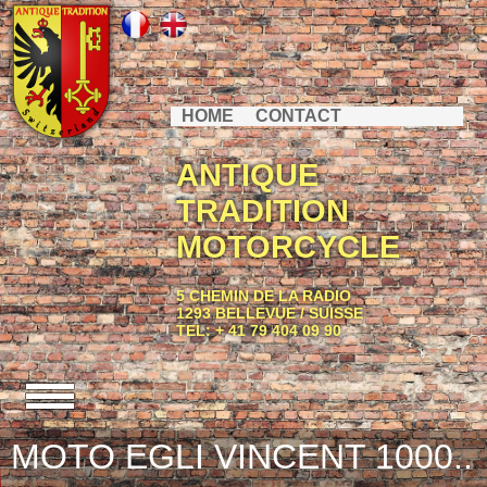
HOME
CONTACT
ANTIQUE
TRADITION
MOTORCYCLE
5 CHEMIN DE LA RADIO
1293 BELLEVUE / SUISSE
TEL: + 41 79 404 09 90
MOTO EGLI VINCENT 1000..