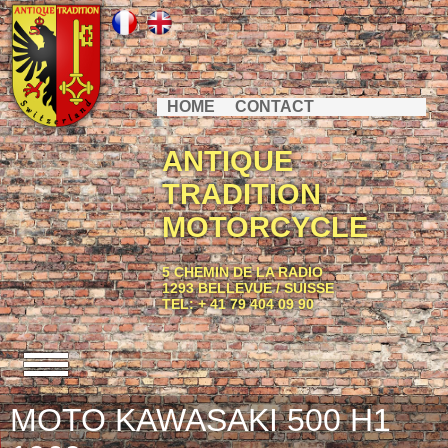
HOME
CONTACT
ANTIQUE
TRADITION
MOTORCYCLE
5 CHEMIN DE LA RADIO
1293 BELLEVUE / SUISSE
TEL: + 41 79 404 09 90
MOTO KAWASAKI 500 H1