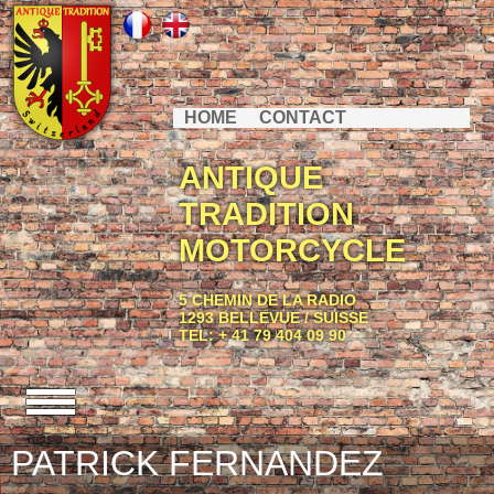
HOME
CONTACT
ANTIQUE
TRADITION
MOTORCYCLE
5 CHEMIN DE LA RADIO
1293 BELLEVUE / SUISSE
TEL: + 41 79 404 09 90
PATRICK FERNANDEZ