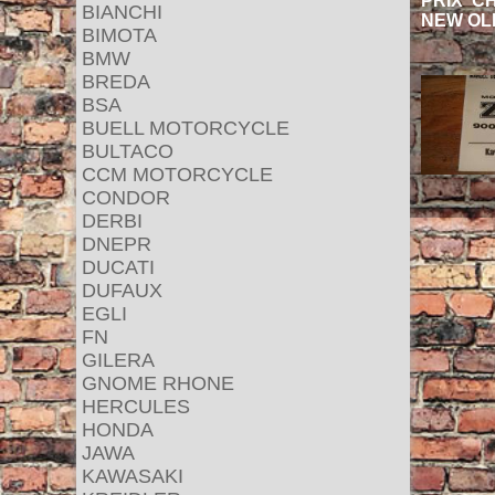
PRIX CHF
BIANCHI
NEW OLD
BIMOTA
BMW
BREDA
BSA
BUELL MOTORCYCLE
BULTACO
CCM MOTORCYCLE
CONDOR
DERBI
DNEPR
DUCATI
DUFAUX
EGLI
FN
GILERA
GNOME RHONE
HERCULES
HONDA
JAWA
KAWASAKI