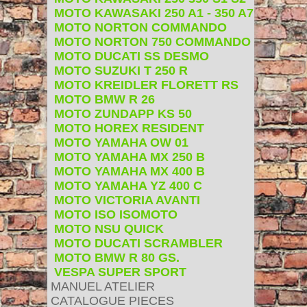
MOTO KAWASAKI 250 A1 - 350 A7
MOTO NORTON COMMANDO
MOTO NORTON 750 COMMANDO
MOTO DUCATI SS DESMO
MOTO SUZUKI T 250 R
MOTO KREIDLER FLORETT RS
MOTO BMW R 26
MOTO ZUNDAPP KS 50
MOTO HOREX RESIDENT
MOTO YAMAHA OW 01
MOTO YAMAHA MX 250 B
MOTO YAMAHA MX 400 B
MOTO YAMAHA YZ 400 C
MOTO VICTORIA AVANTI
MOTO ISO ISOMOTO
MOTO NSU QUICK
MOTO DUCATI SCRAMBLER
MOTO BMW R 80 GS.
VESPA SUPER SPORT
MANUEL ATELIER
CATALOGUE PIECES