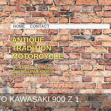
HOME
CONTACT
ANTIQUE
TRADITION
MOTORCYCLE
5 CHEMIN DE LA RADIO
1293 BELLEVUE / SUISSE
TEL: + 41 79 404 09 90
O KAWASAKI 900 Z 1.