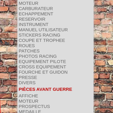
MOTEUR
CARBURATEUR
ECHAPPEMENT
RESERVOIR
INSTRUMENT
MANUEL UTILISATEUR
STICKERS RACING
COUPE ET TROPHEE
ROUES
PATCHES
PHOTOS RACING
EQUIPEMENT PILOTE
CROSS EQUIPEMENT
FOURCHE ET GUIDON
PRESSE
DIVERS
PIÈCES AVANT GUERRE
AFFICHE
MOTEUR
PROSPECTUS
MEDAILLE