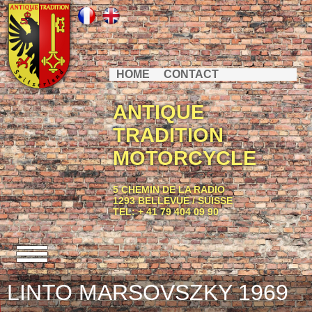
HOME
CONTACT
ANTIQUE
TRADITION
MOTORCYCLE
5 CHEMIN DE LA RADIO
1293 BELLEVUE / SUISSE
TEL: + 41 79 404 09 90
LINTO MARSOVSZKY 1969