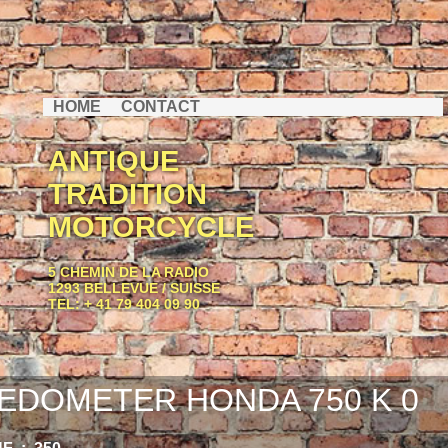
HOME
CONTACT
ANTIQUE
TRADITION
MOTORCYCLE
5 CHEMIN DE LA RADIO
1293 BELLEVUE / SUISSE
TEL: + 41 79 404 09 90
EDOMETER HONDA 750 K 0