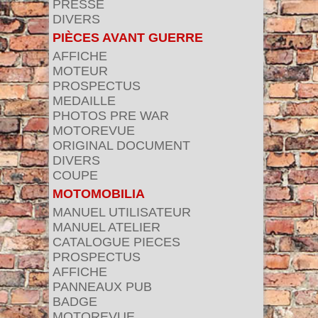
PRESSE
DIVERS
PIÈCES AVANT GUERRE
AFFICHE
MOTEUR
PROSPECTUS
MEDAILLE
PHOTOS PRE WAR
MOTOREVUE
ORIGINAL DOCUMENT
DIVERS
COUPE
MOTOMOBILIA
MANUEL UTILISATEUR
MANUEL ATELIER
CATALOGUE PIECES
PROSPECTUS
AFFICHE
PANNEAUX PUB
BADGE
MOTOREVUE