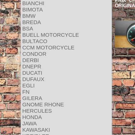
PRIX CHF
BIANCHI
ORIGINA
BIMOTA
BMW
BREDA
BSA
BUELL MOTORCYCLE
BULTACO
CCM MOTORCYCLE
CONDOR
DERBI
DNEPR
DUCATI
DUFAUX
EGLI
FN
GILERA
GNOME RHONE
HERCULES
HONDA
JAWA
KAWASAKI