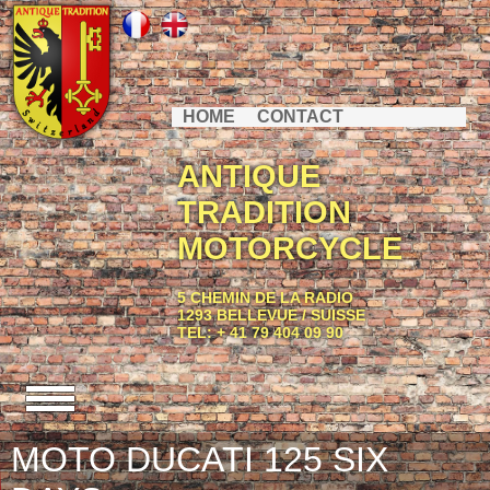
HOME
CONTACT
ANTIQUE
TRADITION
MOTORCYCLE
5 CHEMIN DE LA RADIO
1293 BELLEVUE / SUISSE
TEL: + 41 79 404 09 90
MOTO DUCATI 125 SIX