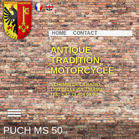
HOME
CONTACT
ANTIQUE
TRADITION
MOTORCYCLE
5 CHEMIN DE LA RADIO
1293 BELLEVUE / SUISSE
TEL: + 41 79 404 09 90
PUCH MS 50 .