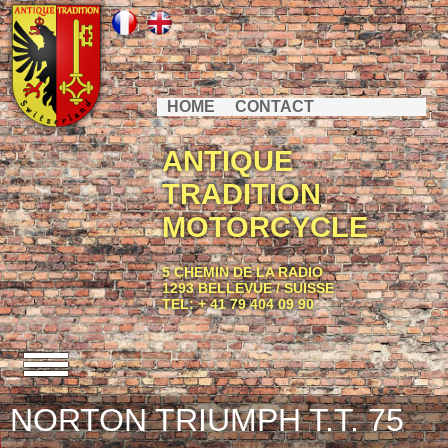
HOME
CONTACT
ANTIQUE
TRADITION
MOTORCYCLE
5 CHEMIN DE LA RADIO
1293 BELLEVUE / SUISSE
TEL: + 41 79 404 09 90
NORTON TRIUMPH T.T. 75