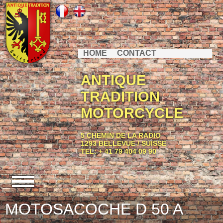
HOME
CONTACT
ANTIQUE
TRADITION
MOTORCYCLE
5 CHEMIN DE LA RADIO
1293 BELLEVUE / SUISSE
TEL: + 41 79 404 09 90
MOTOSACOCHE D 50 A