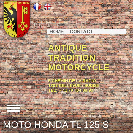
HOME
CONTACT
ANTIQUE
TRADITION
MOTORCYCLE
5 CHEMIN DE LA RADIO
1293 BELLEVUE / SUISSE
TEL: + 41 79 404 09 90
MOTO HONDA TL 125 S