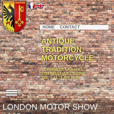
HOME
CONTACT
ANTIQUE
TRADITION
MOTORCYCLE
5 CHEMIN DE LA RADIO
1293 BELLEVUE / SUISSE
TEL: + 41 79 404 09 90
LONDON MOTOR SHOW