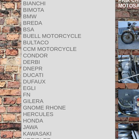
PRIX CH
BIANCHI
MOTOSAC
BIMOTA
BMW
BREDA
BSA
BUELL MOTORCYCLE
BULTACO
CCM MOTORCYCLE
CONDOR
DERBI
DNEPR
DUCATI
DUFAUX
EGLI
FN
GILERA
GNOME RHONE
HERCULES
HONDA
JAWA
KAWASAKI