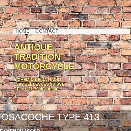
HOME
CONTACT
ANTIQUE
TRADITION
MOTORCYCLE
5 CHEMIN DE LA RADIO
1293 BELLEVUE / SUISSE
TEL: + 41 79 404 09 90
OSACOCHE TYPE 413