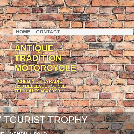
HOME
CONTACT
ANTIQUE
TRADITION
MOTORCYCLE
5 CHEMIN DE LA RADIO
1293 BELLEVUE / SUISSE
TEL: + 41 79 404 09 90
7 TOURIST TROPHY