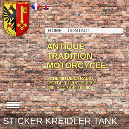
HOME
CONTACT
ANTIQUE
TRADITION
MOTORCYCLE
5 CHEMIN DE LA RADIO
1293 BELLEVUE / SUISSE
TEL: + 41 79 404 09 90
STICKER KREIDLER TANK