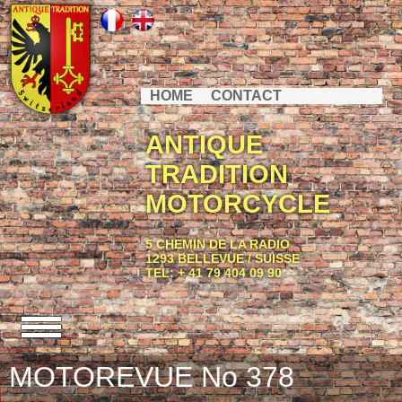
HOME
CONTACT
ANTIQUE
TRADITION
MOTORCYCLE
5 CHEMIN DE LA RADIO
1293 BELLEVUE / SUISSE
TEL: + 41 79 404 09 90
MOTOREVUE No 378