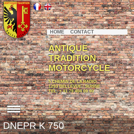
HOME
CONTACT
ANTIQUE
TRADITION
MOTORCYCLE
5 CHEMIN DE LA RADIO
1293 BELLEVUE / SUISSE
TEL: + 41 79 404 09 90
DNEPR K 750