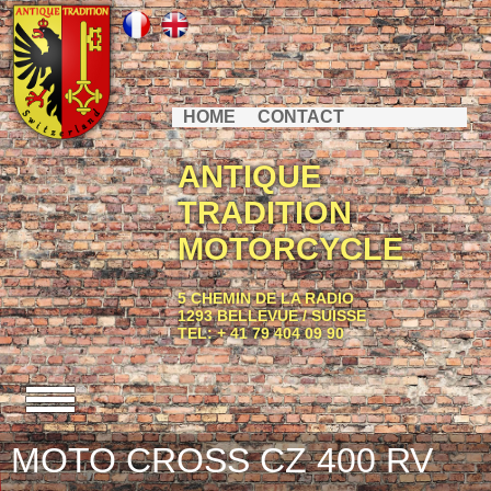
HOME
CONTACT
ANTIQUE
TRADITION
MOTORCYCLE
5 CHEMIN DE LA RADIO
1293 BELLEVUE / SUISSE
TEL: + 41 79 404 09 90
MOTO CROSS CZ 400 RV