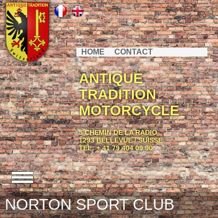
HOME
CONTACT
ANTIQUE
TRADITION
MOTORCYCLE
5 CHEMIN DE LA RADIO
1293 BELLEVUE / SUISSE
TEL: + 41 79 404 09 90
NORTON SPORT CLUB