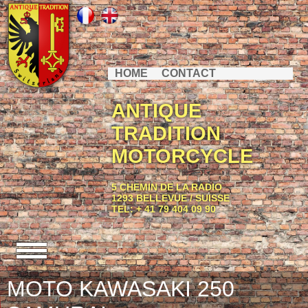
HOME
CONTACT
ANTIQUE
TRADITION
MOTORCYCLE
5 CHEMIN DE LA RADIO
1293 BELLEVUE / SUISSE
TEL: + 41 79 404 09 90
MOTO KAWASAKI 250