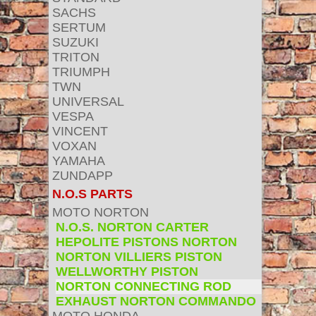
SACHS
SERTUM
SUZUKI
TRITON
TRIUMPH
TWN
UNIVERSAL
VESPA
VINCENT
VOXAN
YAMAHA
ZUNDAPP
N.O.S PARTS
MOTO NORTON
N.O.S. NORTON CARTER
HEPOLITE PISTONS NORTON
NORTON VILLIERS PISTON
WELLWORTHY PISTON
NORTON CONNECTING ROD
EXHAUST NORTON COMMANDO