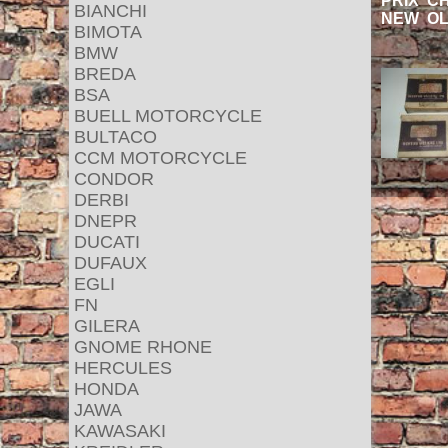
PRIX C
BIANCHI
NEW OL
BIMOTA
BMW
BREDA
BSA
BUELL MOTORCYCLE
BULTACO
CCM MOTORCYCLE
CONDOR
DERBI
DNEPR
DUCATI
DUFAUX
EGLI
FN
GILERA
GNOME RHONE
HERCULES
HONDA
JAWA
KAWASAKI