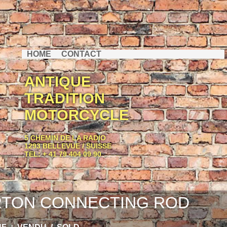
HOME
CONTACT
ANTIQUE
TRADITION
MOTORCYCLE
5 CHEMIN DE LA RADIO
1293 BELLEVUE / SUISSE
TEL: + 41 79 404 09 90
TON CONNECTING ROD