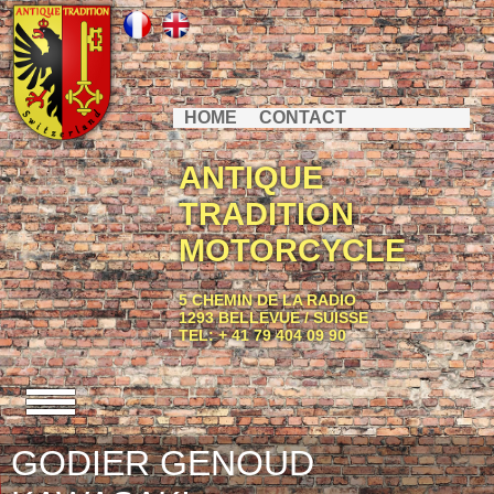
HOME
CONTACT
ANTIQUE
TRADITION
MOTORCYCLE
5 CHEMIN DE LA RADIO
1293 BELLEVUE / SUISSE
TEL: + 41 79 404 09 90
GODIER GENOUD