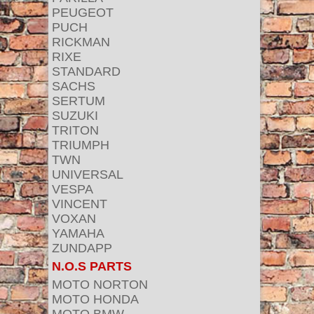
PEUGEOT
PUCH
RICKMAN
RIXE
STANDARD
SACHS
SERTUM
SUZUKI
TRITON
TRIUMPH
TWN
UNIVERSAL
VESPA
VINCENT
VOXAN
YAMAHA
ZUNDAPP
N.O.S PARTS
MOTO NORTON
MOTO HONDA