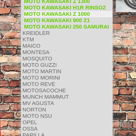
MOTO KAWASAKI Z 1300
MOTO KAWASAKI H1R RINSOZ
MOTO KAWASAKI Z 1000
MOTO KAWASAKI 900 Z1
MOTO KAWASAKI 250 SAMURAI
KREIDLER
KTM
MAICO
MONTESA
MOSQUITO
MOTO GUZZI
MOTO MARTIN
MOTO MORINI
MOTO REVE
MOTOSACOCHE
MUNCH MAMMUT
MV AGUSTA
NORTON
MOTO NSU
OPEL
OSSA
PARILLA