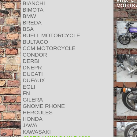
PRIX C
BIANCHI
MOTO K
BIMOTA
BMW
BREDA
BSA
BUELL MOTORCYCLE
BULTACO
CCM MOTORCYCLE
CONDOR
DERBI
DNEPR
DUCATI
DUFAUX
EGLI
FN
GILERA
GNOME RHONE
HERCULES
HONDA
JAWA
KAWASAKI