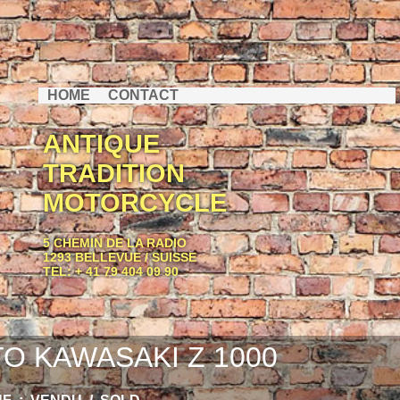
HOME
CONTACT
ANTIQUE
TRADITION
MOTORCYCLE
5 CHEMIN DE LA RADIO
1293 BELLEVUE / SUISSE
TEL: + 41 79 404 09 90
O KAWASAKI Z 1000