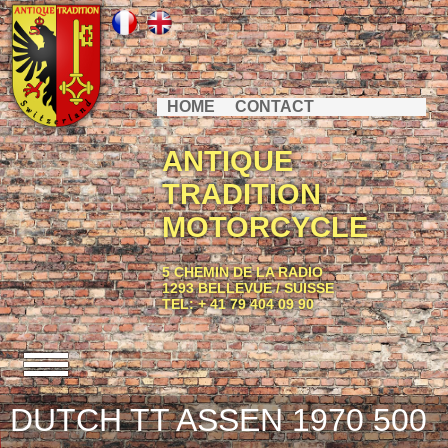
HOME
CONTACT
ANTIQUE
TRADITION
MOTORCYCLE
5 CHEMIN DE LA RADIO
1293 BELLEVUE / SUISSE
TEL: + 41 79 404 09 90
DUTCH TT ASSEN 1970 500