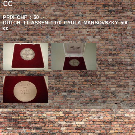
cc
PRIX CHF : 50 .-
DUTCH TT ASSEN 1970 GYULA MARSOVSZKY 500
cc