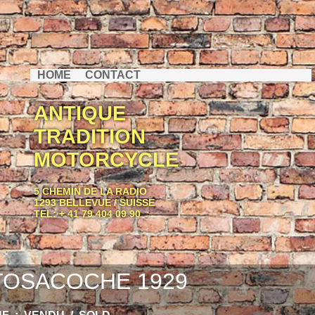
HOME
CONTACT
ANTIQUE
TRADITION
MOTORCYCLE
5 CHEMIN DE LA RADIO
1293 BELLEVUE / SUISSE
TEL: + 41 79 404 09 90
OSACOCHE 1929