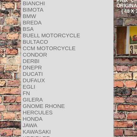
PRIX C
BIANCHI
ORIGIN
BIMOTA
( 48 X 3
BMW
BREDA
BSA
BUELL MOTORCYCLE
BULTACO
CCM MOTORCYCLE
CONDOR
DERBI
DNEPR
DUCATI
DUFAUX
EGLI
FN
GILERA
GNOME RHONE
HERCULES
HONDA
JAWA
KAWASAKI