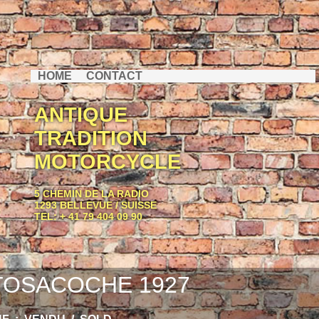
HOME
CONTACT
ANTIQUE
TRADITION
MOTORCYCLE
5 CHEMIN DE LA RADIO
1293 BELLEVUE / SUISSE
TEL: + 41 79 404 09 90
OSACOCHE 1927