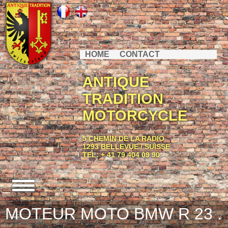
HOME
CONTACT
ANTIQUE
TRADITION
MOTORCYCLE
5 CHEMIN DE LA RADIO
1293 BELLEVUE / SUISSE
TEL: + 41 79 404 09 90
MOTEUR MOTO BMW R 23 .