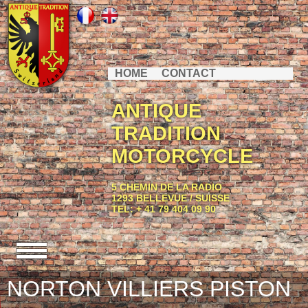
HOME
CONTACT
ANTIQUE
TRADITION
MOTORCYCLE
5 CHEMIN DE LA RADIO
1293 BELLEVUE / SUISSE
TEL: + 41 79 404 09 90
NORTON VILLIERS PISTON