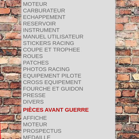
MOTEUR
CARBURATEUR
ECHAPPEMENT
RESERVOIR
INSTRUMENT
MANUEL UTILISATEUR
STICKERS RACING
COUPE ET TROPHEE
ROUES
PATCHES
PHOTOS RACING
EQUIPEMENT PILOTE
CROSS EQUIPEMENT
FOURCHE ET GUIDON
PRESSE
DIVERS
PIÈCES AVANT GUERRE
AFFICHE
MOTEUR
PROSPECTUS
MEDAILLE