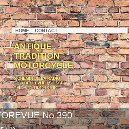
HOME
CONTACT
ANTIQUE
TRADITION
MOTORCYCLE
5 CHEMIN DE LA RADIO
1293 BELLEVUE / SUISSE
TEL: + 41 79 404 09 90
OREVUE No 390