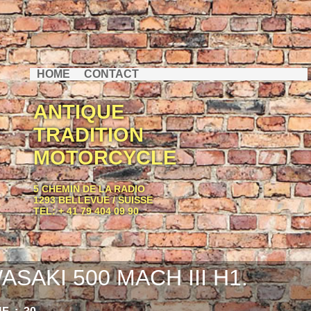
HOME
CONTACT
ANTIQUE
TRADITION
MOTORCYCLE
5 CHEMIN DE LA RADIO
1293 BELLEVUE / SUISSE
TEL: + 41 79 404 09 90
ASAKI 500 MACH III H1.