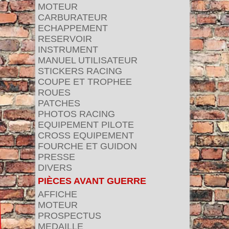
MOTEUR
CARBURATEUR
ECHAPPEMENT
RESERVOIR
INSTRUMENT
MANUEL UTILISATEUR
STICKERS RACING
COUPE ET TROPHEE
ROUES
PATCHES
PHOTOS RACING
EQUIPEMENT PILOTE
CROSS EQUIPEMENT
FOURCHE ET GUIDON
PRESSE
DIVERS
PIÈCES AVANT GUERRE
AFFICHE
MOTEUR
PROSPECTUS
MEDAILLE