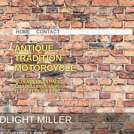
HOME
CONTACT
ANTIQUE
TRADITION
MOTORCYCLE
5 CHEMIN DE LA RADIO
1293 BELLEVUE / SUISSE
TEL: + 41 79 404 09 90
DLIGHT MILLER