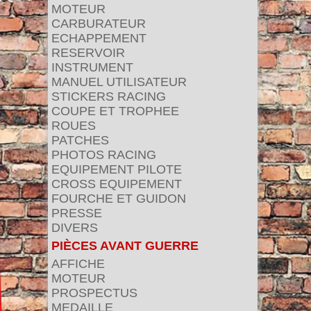
MOTEUR
CARBURATEUR
ECHAPPEMENT
RESERVOIR
INSTRUMENT
MANUEL UTILISATEUR
STICKERS RACING
COUPE ET TROPHEE
ROUES
PATCHES
PHOTOS RACING
EQUIPEMENT PILOTE
CROSS EQUIPEMENT
FOURCHE ET GUIDON
PRESSE
DIVERS
PIÈCES AVANT GUERRE
AFFICHE
MOTEUR
PROSPECTUS
MEDAILLE