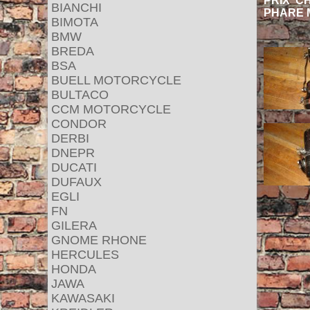
PRIX C
BIANCHI
PHARE 
BIMOTA
BMW
BREDA
BSA
BUELL MOTORCYCLE
BULTACO
CCM MOTORCYCLE
CONDOR
DERBI
DNEPR
DUCATI
DUFAUX
EGLI
FN
GILERA
GNOME RHONE
HERCULES
HONDA
JAWA
KAWASAKI