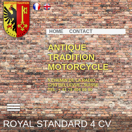
HOME
CONTACT
ANTIQUE
TRADITION
MOTORCYCLE
5 CHEMIN DE LA RADIO
1293 BELLEVUE / SUISSE
TEL: + 41 79 404 09 90
ROYAL STANDARD 4 CV