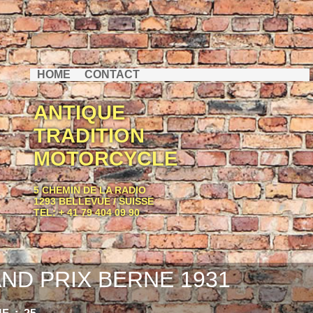
HOME
CONTACT
ANTIQUE
TRADITION
MOTORCYCLE
5 CHEMIN DE LA RADIO
1293 BELLEVUE / SUISSE
TEL: + 41 79 404 09 90
ND PRIX BERNE 1931