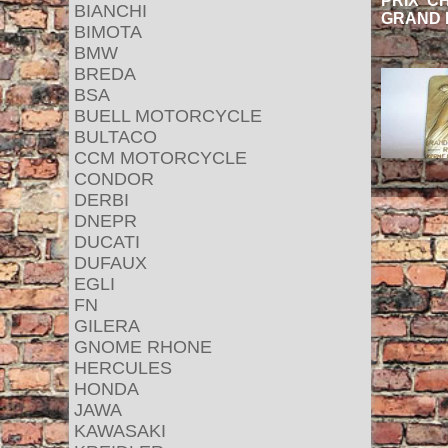
PRIX CHF
BIANCHI
GRAND P
BIMOTA
BMW
BREDA
BSA
BUELL MOTORCYCLE
BULTACO
CCM MOTORCYCLE
CONDOR
DERBI
DNEPR
DUCATI
DUFAUX
EGLI
FN
GILERA
GNOME RHONE
HERCULES
HONDA
JAWA
KAWASAKI