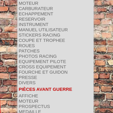
MOTEUR
CARBURATEUR
ECHAPPEMENT
RESERVOIR
INSTRUMENT
MANUEL UTILISATEUR
STICKERS RACING
COUPE ET TROPHEE
ROUES
PATCHES
PHOTOS RACING
EQUIPEMENT PILOTE
CROSS EQUIPEMENT
FOURCHE ET GUIDON
PRESSE
DIVERS
PIÈCES AVANT GUERRE
AFFICHE
MOTEUR
PROSPECTUS
MEDAILLE