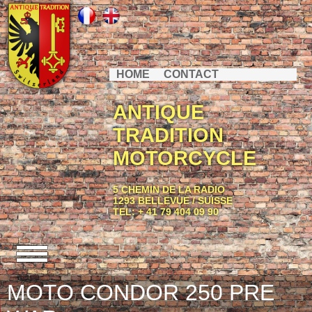
HOME
CONTACT
ANTIQUE
TRADITION
MOTORCYCLE
5 CHEMIN DE LA RADIO
1293 BELLEVUE / SUISSE
TEL: + 41 79 404 09 90
MOTO CONDOR 250 PRE