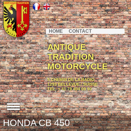
HOME
CONTACT
ANTIQUE
TRADITION
MOTORCYCLE
5 CHEMIN DE LA RADIO
1293 BELLEVUE / SUISSE
TEL: + 41 79 404 09 90
HONDA CB 450