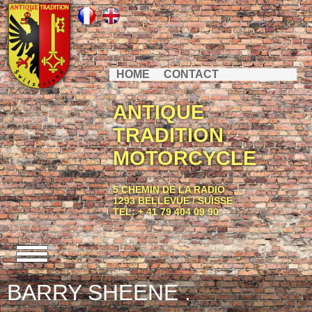
HOME
CONTACT
ANTIQUE
TRADITION
MOTORCYCLE
5 CHEMIN DE LA RADIO
1293 BELLEVUE / SUISSE
TEL: + 41 79 404 09 90
BARRY SHEENE .